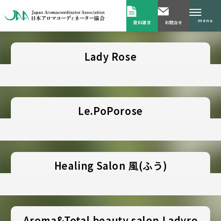
menu
資料請求
お問合せ
Lady Rose
Le.PoPorose
Healing Salon 風(ふう)
Aroma&Total beauty salon Ladyro