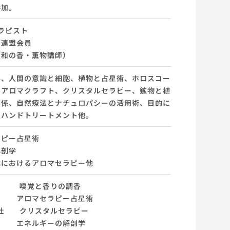
参加。
セラピスト
ト連盟会員
（和の香・薫物講師）
ル、人間の意識と細胞、植物と占星術、ホロスコー
るアロマクラフト、クリスタルセラピー、鉱物と植
関係、自然療法とナチュロパシーの活用術、目的に
、ハンドトリートメント他。
ラピー占星術
解剖学
代におけるアロマセラピー他
命 嗅覚と香りの調香
ラピー占星術
会社 クリスタルセラピー
ーの解剖学