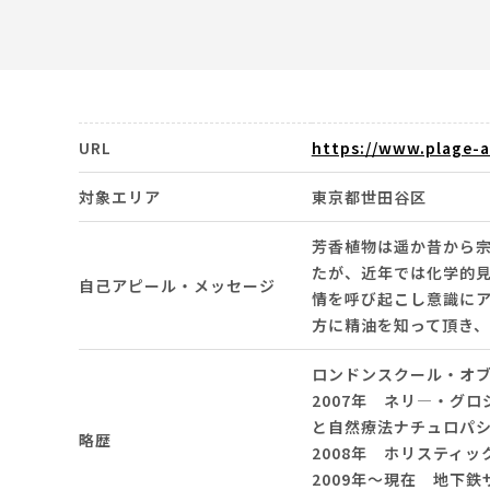
URL
https://www.plage-
対象エリア
東京都世田谷区
芳香植物は遥か昔から
たが、近年では化学的
自己アピール・メッセージ
情を呼び起こし意識に
方に精油を知って頂き
ロンドンスクール・オ
2007年 ネリ―・グ
と自然療法ナチュロパ
略歴
2008年 ホリスティッ
2009年～現在 地下