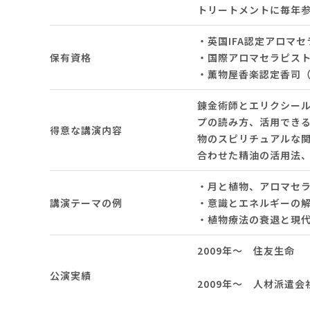
トリートメントに毎年
・英国IFA認定アロマ
保有資格
・国際アロマセラピス
・薫物屋香楽認定香司
錬金術師とエリクシー
プの読み方、活用でき
得意な講演内容
物のスピリチュアルな
合わせた精油の活用法
・月と植物、アロマセ
講演テーマの例
・意識とエネルギーの
・植物療法の衰退と現
2009年～ 住友生
アロマセ
公演実績
2009年～ 人材派遣
エネルギ