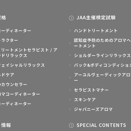
資格
JAA主催検定試験
コーディネーター
ハンドトリートメント
トラクター
認知症予防のためのアロマヘ
ートメント
リートメントセラピスト / ア
ンドリラックス
ショルダーラインリラックス
フェイシャルリラックス
バック&ボディコンディショ
ルドケア
アーユルヴェーディックアロ
ー
のカウンセラー
セラピストマナー
ロマコーディネーター
スキンケア
コーディネーター
ジャパニーズアロマ
ト情報
SPECIAL CONTENTS