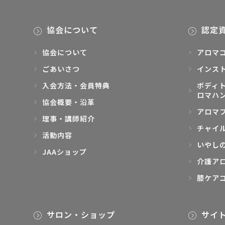
協会について
認定
協会について
アロマ
ごあいさつ
インス
入会方法・会員特典
ボディト
ロマハ
協会概要・沿革
アロマ
理事・講師紹介
チャイ
活動内容
いやし
JAAショップ
介護ア
膝ケア
サロン・ショップ
サイ