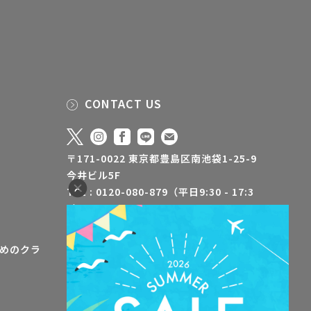
CONTACT US
〒171-0022 東京都豊島区南池袋1-25-9
今井ビル5F
TEL : 0120-080-879（平日9:30 - 17:3
0）
FAX : 03-5928-3500
info@jaa-aroma.or.jp
めのクラ