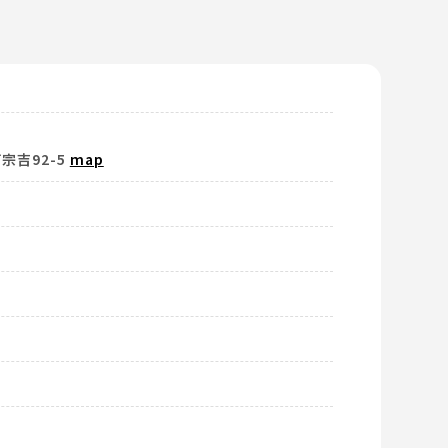
宗吉92-5
map