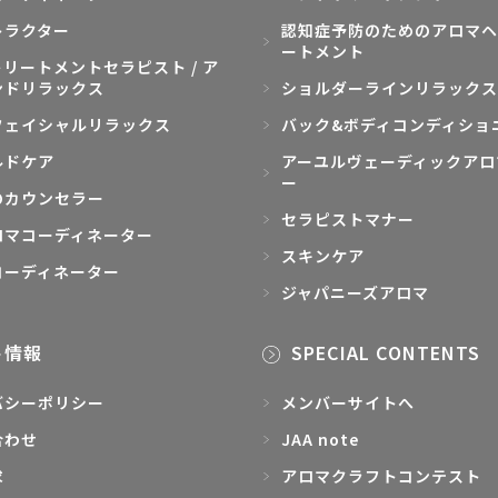
トラクター
認知症予防のためのアロマヘ
ートメント
リートメントセラピスト / ア
ンドリラックス
ショルダーラインリラックス
フェイシャルリラックス
バック&ボディコンディショ
ルドケア
アーユルヴェーディックアロ
ー
のカウンセラー
セラピストマナー
ロマコーディネーター
スキンケア
コーディネーター
ジャパニーズアロマ
ト情報
SPECIAL CONTENTS
バシーポリシー
メンバーサイトへ
合わせ
JAA note
求
アロマクラフトコンテスト