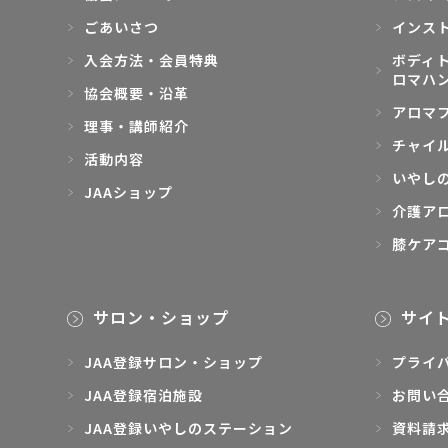
ごあいさつ
インス
入会方法・会員特典
ボディト
ロマハ
協会概要・沿革
アロマ
理事・講師紹介
チャイ
活動内容
いやし
JAAショップ
介護ア
膝ケア
サロン・ショップ
サイ
JAA登録サロン・ショップ
プライ
JAA登録宿泊施設
お問い
JAA登録いやしのステーション
資料請