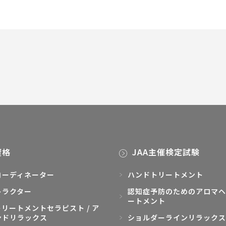
資格
JAA主催検定試験
コーディネーター
ハンドトリートメント
トラクター
認知症予防のためのアロマヘ
ートメント
リートメントセラピスト / ア
ンドリラックス
ショルダーラインリラックス