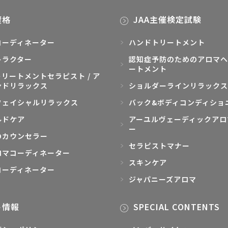
資格
JAA主催検定試験
コーディネーター
ハンドトリートメント
トラクター
認知症予防のためのアロマヘ
ートメント
リートメントセラピスト / ア
ンドリラックス
ショルダーラインリラックス
フェイシャルリラックス
バック&ボディコンディショ
ルドケア
アーユルヴェーディックアロ
ー
のカウンセラー
セラピストマナー
ロマコーディネーター
スキンケア
コーディネーター
ジャパニーズアロマ
ト情報
SPECIAL CONTENTS