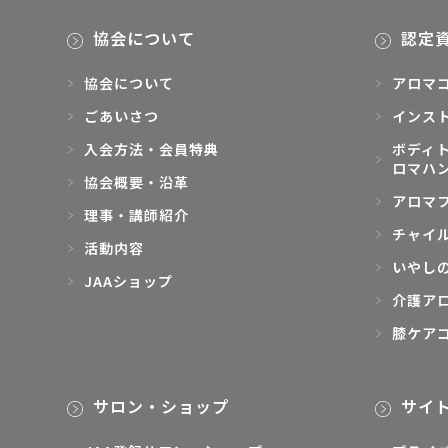
協会について
認定
協会について
アロマ
ごあいさつ
インス
入会方法・会員特典
ボディト
ロマハ
協会概要・沿革
アロマ
理事・講師紹介
チャイ
活動内容
いやし
JAAショップ
介護ア
膝ケア
サロン・ショップ
サイ