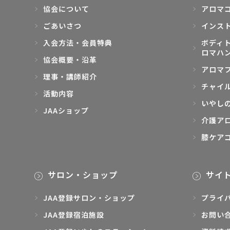
協会について
アロマ
ごあいさつ
インス
入会方法・会員特典
ボディト
ロマハ
協会概要・沿革
アロマ
理事・講師紹介
チャイ
活動内容
いやし
JAAショップ
介護ア
膝ケア
サロン・ショップ
サイ
JAA登録サロン・ショップ
プライ
JAA登録宿泊施設
お問い