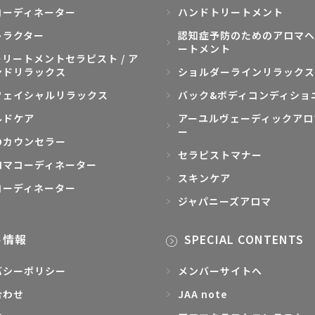
コーディネーター
ハンドトリートメント
トラクター
認知症予防のためのアロマヘ
ートメント
リートメントセラピスト / ア
ンドリラックス
ショルダーラインリラックス
フェイシャルリラックス
バック&ボディコンディショ
ルドケア
アーユルヴェーディックアロ
ー
のカウンセラー
セラピストマナー
ロマコーディネーター
スキンケア
コーディネーター
ジャパニーズアロマ
ト情報
SPECIAL CONTENTS
バシーポリシー
メンバーサイトへ
合わせ
JAA note