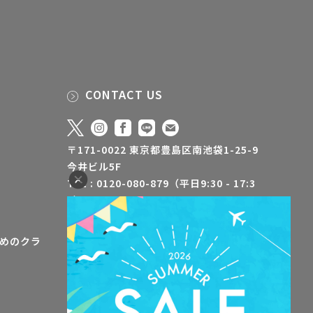
CONTACT US
〒171-0022 東京都豊島区南池袋1-25-9
今井ビル5F
TEL : 0120-080-879（平日9:30 - 17:3
0）
FAX : 03-5928-3500
info@jaa-aroma.or.jp
めのクラ