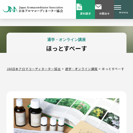
menu
資料請求
お問合せ
通学・オンライン講座
ほっとすぺーす
JAA日本アロマコーディネーター協会
>
通学・オンライン講座
>
ほっとすぺーす