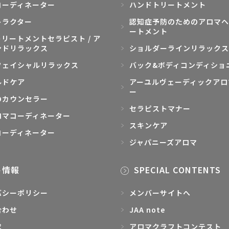
コーディネーター
ハンドトリートメント
トラクター
認知症予防のためのアロマヘ
ートメント
リートメントセラピスト / ア
ンドリラックス
ショルダーラインリラックス
フェイシャルリラックス
バック&ボディコンディショ
ルドケア
アーユルヴェーディックアロ
ー
のカウンセラー
セラピストマナー
ロマコーディネーター
スキンケア
コーディネーター
ジャパニーズアロマ
ト情報
SPECIAL CONTENTS
バシーポリシー
メンバーサイトへ
合わせ
JAA note
求
アロマクラフトコンテスト