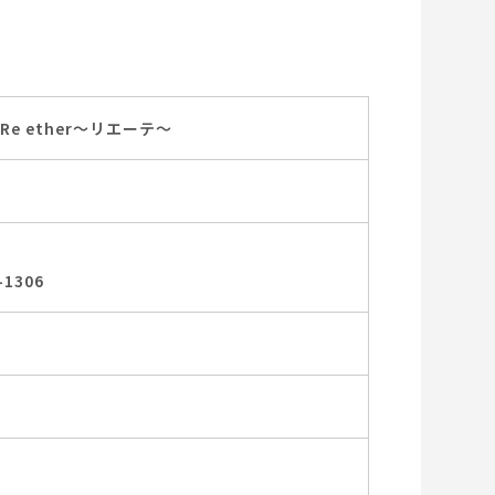
e ether～リエーテ～
1306