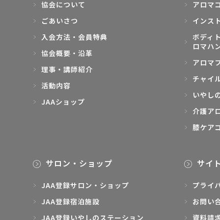
協会について
アロマ
ごあいさつ
インス
入会方法・会員特典
ボディト
ロマハ
協会概要・沿革
アロマ
理事・講師紹介
チャイ
活動内容
いやし
JAAショップ
介護ア
膝ケア
サロン・ショップ
サイ
JAA登録サロン・ショップ
プライ
JAA登録宿泊施設
お問い
JAA登録いやしのステーション
資料請