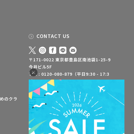
CONTACT US
〒171-0022 東京都豊島区南池袋1-25-9
今井ビル5F
TEL : 0120-080-879（平日9:30 - 17:3
0）
FAX : 03-5928-3500
info@jaa-aroma.or.jp
めのクラ