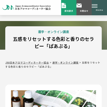
menu
資料請求
お問合せ
通学・オンライン講座
五感をリセットする色彩と香りのセラ
ピー「ぱあぷる」
JAA日本アロマコーディネーター協会
>
通学・オンライン講座
>
五感をリセット
する色彩と香りのセラピー「ぱあぷる」