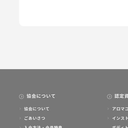
協会について
認定
協会について
アロマ
ごあいさつ
インス
入会方法・会員特典
ボディト