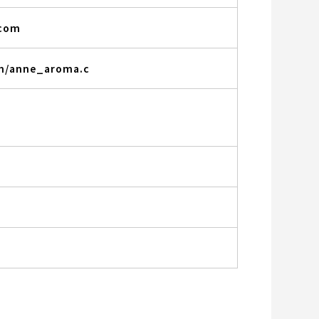
.com
m/anne_aroma.c