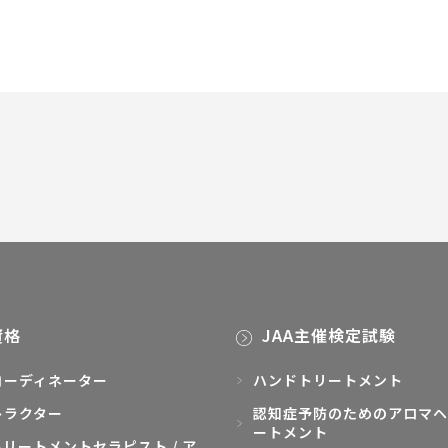
資格
JAA主催検定試験
コーディネーター
ハンドトリートメント
トラクター
認知症予防のためのアロマヘ
ートメント
リートメントセラピスト / ア