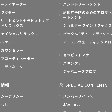
コーディネーター
ハンドトリートメント
トラクター
認知症予防のためのアロマヘ
ートメント
リートメントセラピスト / ア
ンドリラックス
ショルダーラインリラックス
フェイシャルリラックス
バック&ボディコンディショ
ルドケア
アーユルヴェーディックアロ
ー
のカウンセラー
セラピストマナー
ロマコーディネーター
スキンケア
コーディネーター
ジャパニーズアロマ
ト情報
SPECIAL CONTENTS
バシーポリシー
メンバーサイトへ
合わせ
JAA note