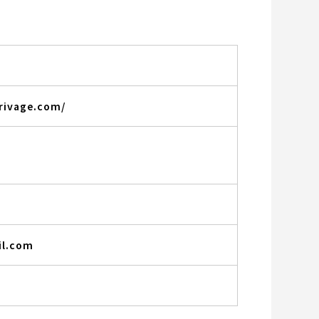
rivage.com/
l.com