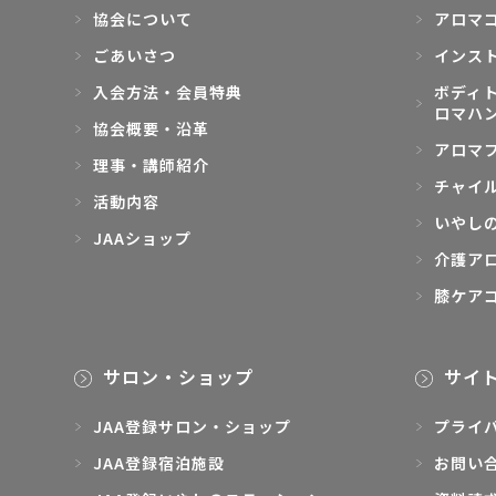
協会について
アロマ
ごあいさつ
インス
入会方法・会員特典
ボディト
ロマハ
協会概要・沿革
アロマ
理事・講師紹介
チャイ
活動内容
いやし
JAAショップ
介護ア
膝ケア
サロン・ショップ
サイ
JAA登録サロン・ショップ
プライ
JAA登録宿泊施設
お問い