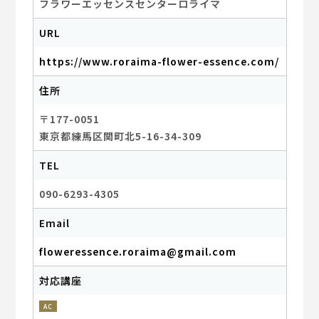
URL
https://www.roraima-flower-essence.com/
住所
〒177-0051
東京都練馬区関町北5-16-34-309
TEL
090-6293-4305
Email
floweressence.roraima@gmail.com
対応講座
AC