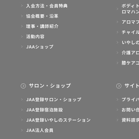
入会方法・会員特典
ボディト
ロマハ
協会概要・沿革
アロマ
理事・講師紹介
チャイ
活動内容
いやし
JAAショップ
介護ア
膝ケア
サロン・ショップ
サイ
JAA登録サロン・ショップ
プライ
JAA登録宿泊施設
お問い
JAA登録いやしのステーション
資料請
JAA法人会員