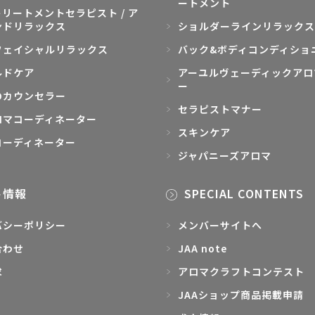
ートメント
リートメントセラピスト / ア
ンドリラックス
ショルダーラインリラックス
フェイシャルリラックス
バック&ボディコンディショ
ルドケア
アーユルヴェーディックアロ
ー
のカウンセラー
セラピストマナー
ロマコーディネーター
スキンケア
コーディネーター
ジャパニーズアロマ
ト情報
SPECIAL CONTENTS
バシーポリシー
メンバーサイトへ
合わせ
JAA note
求
アロマクラフトコンテスト
JAAショップ商品掲載申請